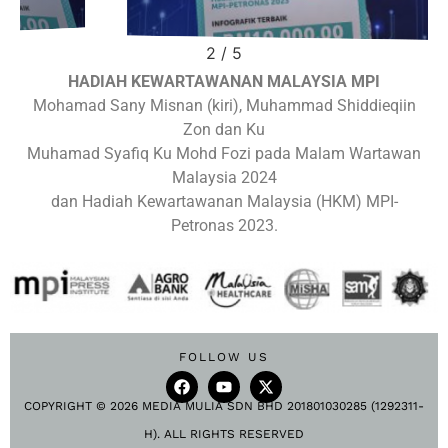
2
/
5
HADIAH KEWARTAWANAN MALAYSIA MPI
Mohamad Sany Misnan (kiri), Muhammad Shiddieqiin
Zon dan Ku
Muhamad Syafiq Ku Mohd Fozi pada Malam Wartawan
Malaysia 2024
dan Hadiah Kewartawanan Malaysia (HKM) MPI-
Petronas 2023.
FOLLOW US
COPYRIGHT © 2026 MEDIA MULIA SDN BHD 201801030285 (1292311-
H). ALL RIGHTS RESERVED