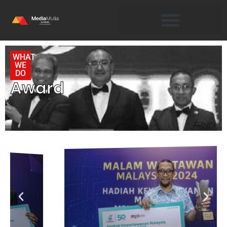
WHAT
WE
DO
Award